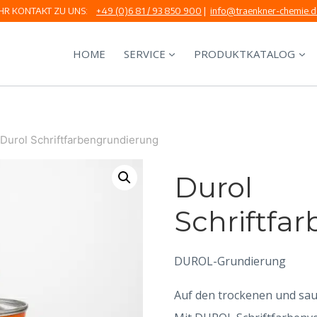
IHR KONTAKT ZU UNS:
+49 (0)6 81 / 93 850 900
|
info@traenkner-chemie.d
HOME
SERVICE
PRODUKTKATALOG
Durol Schriftfarbengrundierung
Durol
Schriftfa
DUROL-Grundierung
Auf den trockenen und sau