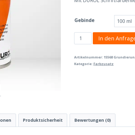
Mit DUROL Schriftfarbenv
Gebinde
Durol
In den Anfrag
Schriftfarbengrundierung
Menge
Artikelnummer:
15568 Grundierun
Kategorie:
Farbzusatz
ionen
Produktsicherheit
Bewertungen (0)