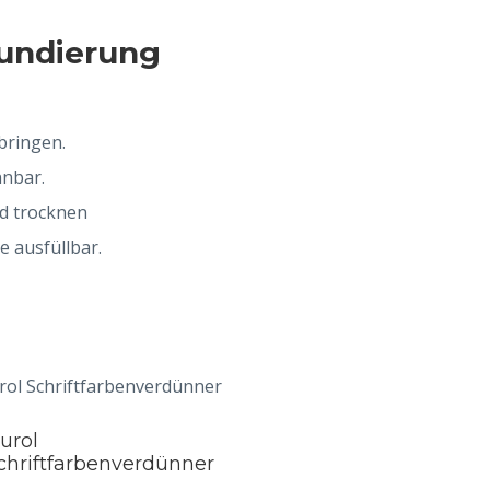
rundierung
bringen.
nbar.
d trocknen
e ausfüllbar.
urol
chriftfarbenverdünner