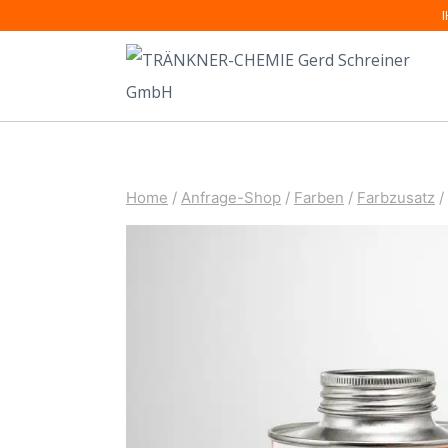
Zum
Inhalt
springen
Home
/
Anfrage-Shop
/
Farben
/
Farbzusatz
/