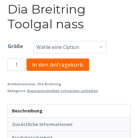
Dia Breitring
Toolgal nass
Größe
Dia
In den Anfragekorb
Breitring
Toolgal
Artikelnummer:
Dia Breitring
Kategorie:
Diamantscheiben schneiden-schleifen
nass
Menge
Beschreibung
Zusätzliche Informationen
Produktsicherheit